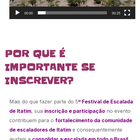
00:00
00:25
POR QUE É
IMPORTANTE SE
INSCREVER?
Mais do que fazer parte do 5
º Festival de Escalada
de Itatim
, sua
inscrição e participação
no evento
contribuem para o
fortalecimento da comunidade
de escaladores de Itatim
e consequentemente
ajudam a
consolidar a escalada em todo o Brasil
.